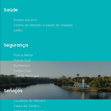
Saúde
Pronto-Socorro
Centro de Atenção à Saúde do Viajante
SAMU
Segurança
Polícia Militar
Polícia Civil
Bombeiros
Defesa Civil
Guarda Municipal
Serviços
Locadora de Veículos
Casas de Câmbio