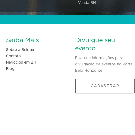
Venda BH
Saiba Mais
Divulgue seu
evento
Sobre a Belotur
Contato
Envio de informações para
Negócios em BH
divulgação de eventos no Portal
Blog
Belo Horizonte
CADASTRAR