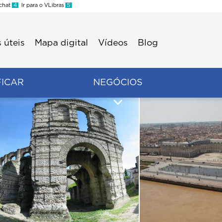
 chat
4
Ir para o VLibras
5
 úteis
Mapa digital
Vídeos
Blog
FICAR
NEGÓCIOS