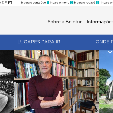
R
DE
PT
Ir para o conteúdo
1
Ir para o menu
2
Ir para o rodapé
3
Ir para o
ES
Sobre a Belotur
Informações
Menu
second
LUGARES PARA IR
ONDE 