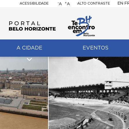
-
+
EN
F
ACESSIBILIDADE
ALTO CONTRASTE
A
A
PORTAL
BELO
HORIZONTE
A CIDADE
EVENTOS
ação
pal