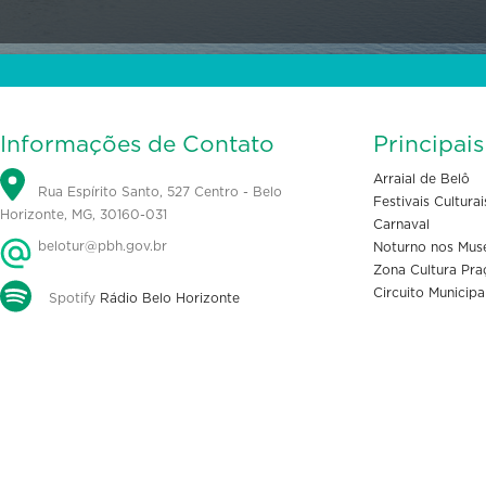
Informações de Contato
Principai
Arraial de Belô
Rua Espírito Santo, 527 Centro - Belo
Festivais Culturai
Horizonte, MG, 30160-031
Carnaval
belotur@pbh.gov.br
Noturno nos Mus
Zona Cultura Pra
Circuito Municipa
Spotify
Rádio Belo Horizonte