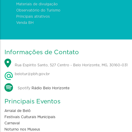
Materiais de divulgação
Observatório do Turismo
Principais atrativos
Venda BH
Informações de Contato
Rua Espírito Santo, 527 Centro - Belo Horizonte, MG, 30160-031
belotur@pbh.gov.br
Spotify
Rádio Belo Horizonte
Principais Eventos
Arraial de Belô
Festivais Culturais Municipais
Carnaval
Noturno nos Museus