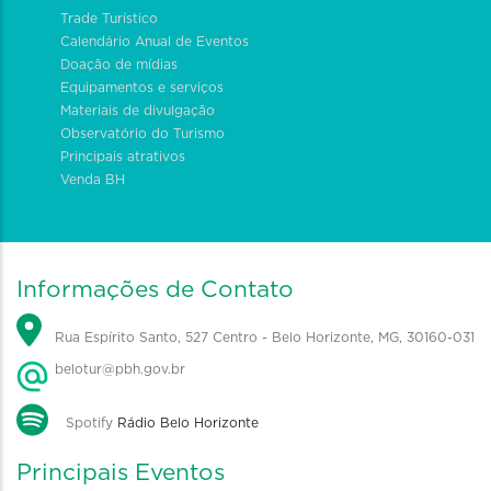
Trade Turístico
Calendário Anual de Eventos
Doação de mídias
Equipamentos e serviços
Materiais de divulgação
Observatório do Turismo
Principais atrativos
Venda BH
Informações de Contato
Rua Espírito Santo, 527 Centro - Belo Horizonte, MG, 30160-031
belotur@pbh.gov.br
Spotify
Rádio Belo Horizonte
Principais Eventos