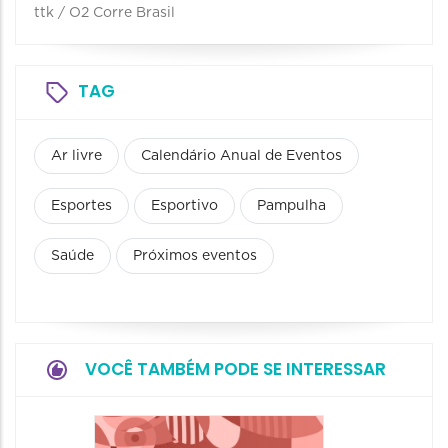
ttk / O2 Corre Brasil
TAG
Ar livre
Calendário Anual de Eventos
Esportes
Esportivo
Pampulha
Saúde
Próximos eventos
VOCÊ TAMBÉM PODE SE INTERESSAR
Camin