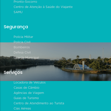
Pronto-Socorro
Centro de Atenção à Saúde do Viajante
SAMU
Segurança
Polícia Militar
Polícia Civil
Bombeiros
Defesa Civil
Guarda Municipal
Serviços
Locadora de Veículos
Casas de Câmbio
Agências de Viagem
Guias de Turismo
Centro de Atendimento ao Turista
Cias Aéreas