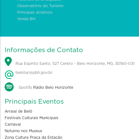
Observatório do Turismo
Principais atrativos
Venda BH
Informações de Contato
Rua Espírito Santo, 527 Centro - Belo Horizonte, MG, 30160-031
belotur@pbh.gov.br
Spotify
Rádio Belo Horizonte
Principais Eventos
Arraial de Belô
Festivais Culturais Municipais
Carnaval
Noturno nos Museus
Zona Cultura Praça da Estação