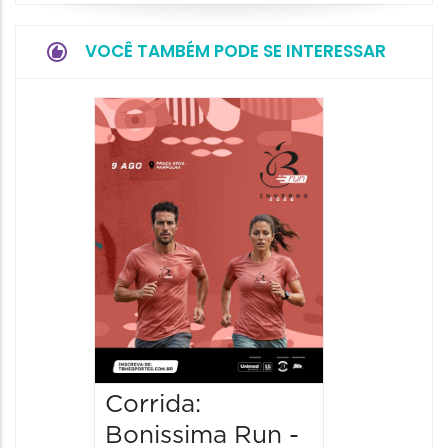
VOCÊ TAMBÉM PODE SE INTERESSAR
Camin
Mulher
09/08/20
09/08/202
08:30 às 
Corrida:
Bonissima Run -