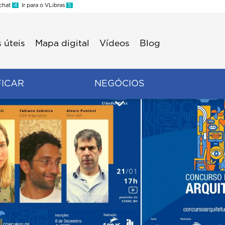
 chat
4
Ir para o VLibras
5
 úteis
Mapa digital
Vídeos
Blog
FICAR
NEGÓCIOS