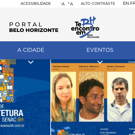
-
+
EN
F
ACESSIBILIDADE
ALTO CONTRASTE
A
A
PORTAL
BELO
HORIZONTE
A CIDADE
EVENTOS
ação
pal