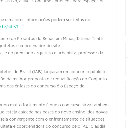
iro, às 17h, a live “Concursos públicos para espaços de
be e maiores informações podem ser feitas no
br/site/1
.
ento de Produtos do Senac em Minas, Tatiana Tilatti
quitetos e coordenador do site
ra, e do premiado arquiteto e urbanista, professor da
itetos do Brasil (IAB) lançaram um concurso público
eção da melhor proposta de requalificação do Conjunto
 uma das ênfases do concurso é o Espaço de
zando muito fortemente é que o concurso sirva também
ue esteja calcada nas bases do novo ensino, dos novos
e seja convergente com o enfrentamento de situações
iteta e coordenadora do concurso pelo IAB, Cláudia