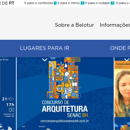
R
DE
PT
Ir para o conteúdo
1
Ir para o menu
2
Ir para o rodapé
3
Ir para o
ES
Sobre a Belotur
Informações
Menu
second
LUGARES PARA IR
ONDE 