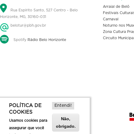
Arraial de Belô
Rua Espírito Santo, 527 Centro - Belo
Festivais Culturai
Horizonte, MG, 30160-031
Carnaval
belotur@pbh.gov.br
Noturno nos Mus
Zona Cultura Pra
Circuito Municipa
Spotify
Rádio Belo Horizonte
POLÍTICA DE
Entendi!
COOKIES
Não,
Usamos cookies para
obrigado.
assegurar que você