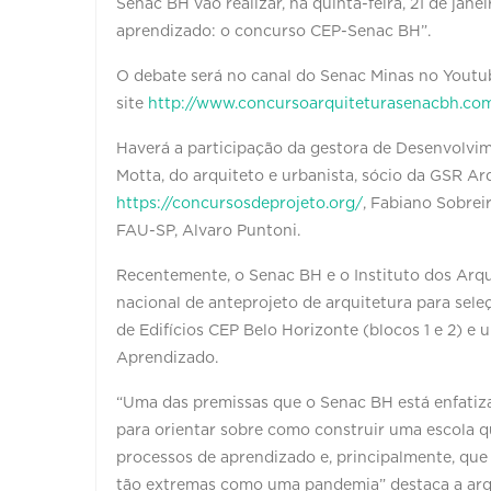
Senac BH vão realizar, na quinta-feira, 21 de jane
aprendizado: o concurso CEP-Senac BH”.
O debate será no canal do Senac Minas no Youtu
site
http://www.concursoarquiteturasenacbh.com.
Haverá a participação da gestora de Desenvolvim
Motta, do arquiteto e urbanista, sócio da GSR Ar
https://concursosdeprojeto.org/
, Fabiano Sobrei
FAU-SP, Alvaro Puntoni.
Recentemente, o Senac BH e o Instituto dos Arqu
nacional de anteprojeto de arquitetura para sel
de Edifícios CEP Belo Horizonte (blocos 1 e 2) e
Aprendizado.
“Uma das premissas que o Senac BH está enfati
para orientar sobre como construir uma escola q
processos de aprendizado e, principalmente, qu
tão extremas como uma pandemia” destaca a arqu