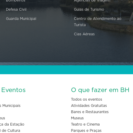
Bombeiros
Agências de Viagem
Defesa Civil
Guias de Turismo
Guarda Municipal
Centro de Atendimento ao
Turista
Cias Aéreas
s Eventos
O que fazer em BH
Todos os eventos
s Municipais
Atividades Gratuitas
Bares e Restaurantes
eus
Museus
ça da Estação
Teatro e Cinema
l de Cultura
Parques e Praças