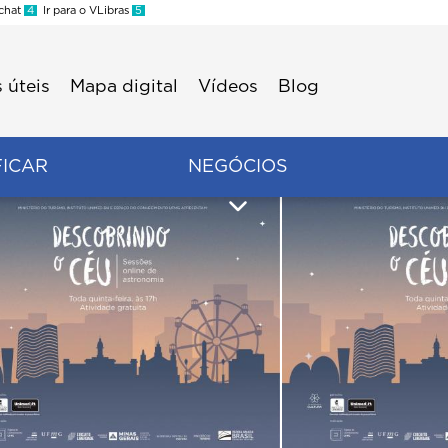
 chat
4
Ir para o VLibras
5
 úteis
Mapa digital
Vídeos
Blog
FICAR
NEGÓCIOS