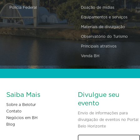
Polícia Federal
Doação de mídias
Equipamentos e serviços
Materiais de divulgação
Observatório do Turismo
Principais atrativos
Venda BH
Saiba Mais
Divulgue seu
evento
Sobre a Belotur
Contato
Envio de informações para
Negócios em BH
divulgação de eventos no Portal
Blog
Belo Horizonte