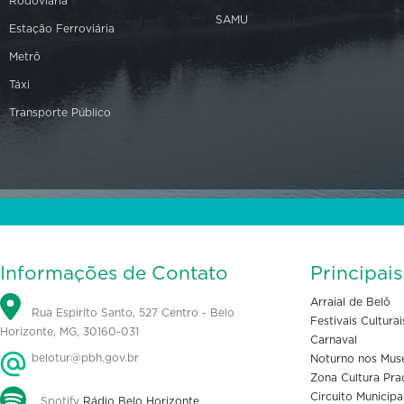
Rodoviária
SAMU
Estação Ferroviária
Metrô
Táxi
Transporte Público
Informações de Contato
Principai
Arraial de Belô
Rua Espírito Santo, 527 Centro - Belo
Festivais Culturai
Horizonte, MG, 30160-031
Carnaval
belotur@pbh.gov.br
Noturno nos Mus
Zona Cultura Pra
Circuito Municipa
Spotify
Rádio Belo Horizonte