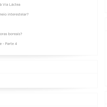
à Via Láctea
meio interestelar?
roras boreais?
 - Parte 4