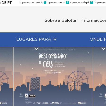
R
DE
PT
Ir para o conteúdo
1
Ir para o menu
2
Ir para o rodapé
3
Ir para o
ES
Sobre a Belotur
Informações
Menu
second
LUGARES PARA IR
ONDE 