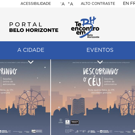
-
+
EN
F
ACESSIBILIDADE
ALTO CONTRASTE
A
A
PORTAL
BELO
HORIZONTE
A CIDADE
EVENTOS
ação
pal