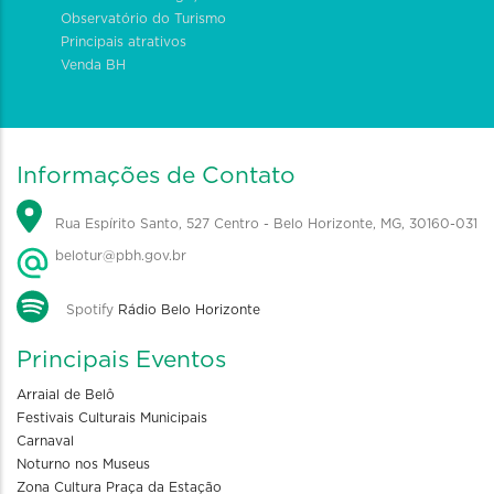
Observatório do Turismo
Principais atrativos
Venda BH
Informações de Contato
Rua Espírito Santo, 527 Centro - Belo Horizonte, MG, 30160-031
belotur@pbh.gov.br
Spotify
Rádio Belo Horizonte
Principais Eventos
Arraial de Belô
Festivais Culturais Municipais
Carnaval
Noturno nos Museus
Zona Cultura Praça da Estação