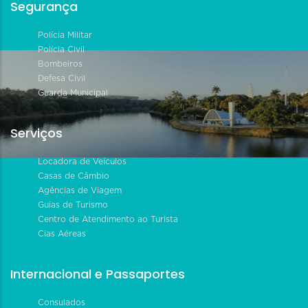
Segurança
Polícia Militar
Polícia Civil
Bombeiros
Defesa Civil
Guarda Municipal
Serviços
Locadora de Veículos
Casas de Câmbio
Agências de Viagem
Guias de Turismo
Centro de Atendimento ao Turista
Cias Aéreas
Internacional e Passaportes
Consulados