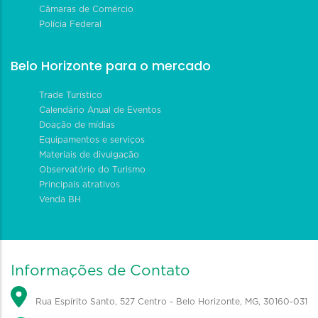
Câmaras de Comércio
Polícia Federal
Belo Horizonte para o mercado
Trade Turístico
Calendário Anual de Eventos
Doação de mídias
Equipamentos e serviços
Materiais de divulgação
Observatório do Turismo
Principais atrativos
Venda BH
Informações de Contato
Rua Espírito Santo, 527 Centro - Belo Horizonte, MG, 30160-031