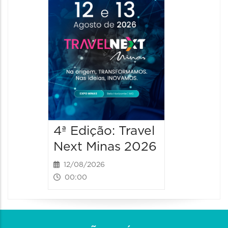
4ª Edição: Travel
4ª Ediç
Next Minas 2026
Next M
12/08/2026
13/08/2
00:00
00:00