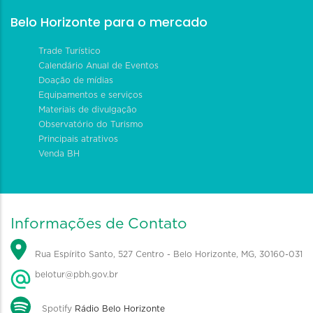
Belo Horizonte para o mercado
Trade Turístico
Calendário Anual de Eventos
Doação de mídias
Equipamentos e serviços
Materiais de divulgação
Observatório do Turismo
Principais atrativos
Venda BH
Informações de Contato
Rua Espírito Santo, 527 Centro - Belo Horizonte, MG, 30160-031
belotur@pbh.gov.br
Spotify
Rádio Belo Horizonte