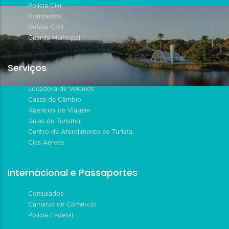
Polícia Civil
Bombeiros
Defesa Civil
Guarda Municipal
Serviços
Locadora de Veículos
Casas de Câmbio
Agências de Viagem
Guias de Turismo
Centro de Atendimento ao Turista
Cias Aéreas
Internacional e Passaportes
Consulados
Câmaras de Comércio
Polícia Federal