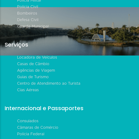
Polícia Militar
Polícia Civil
Bombeiros
Defesa Civil
Guarda Municipal
Serviços
Locadora de Veículos
Casas de Câmbio
Agências de Viagem
Guias de Turismo
Centro de Atendimento ao Turista
Cias Aéreas
Internacional e Passaportes
Consulados
Câmaras de Comércio
Polícia Federal