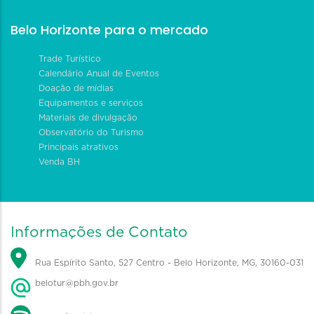
Belo Horizonte para o mercado
Trade Turístico
Calendário Anual de Eventos
Doação de mídias
Equipamentos e serviços
Materiais de divulgação
Observatório do Turismo
Principais atrativos
Venda BH
Informações de Contato
Rua Espírito Santo, 527 Centro - Belo Horizonte, MG, 30160-031
belotur@pbh.gov.br