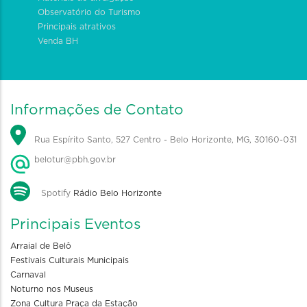
Observatório do Turismo
Principais atrativos
Venda BH
Informações de Contato
Rua Espírito Santo, 527 Centro - Belo Horizonte, MG, 30160-031
belotur@pbh.gov.br
Spotify
Rádio Belo Horizonte
Principais Eventos
Arraial de Belô
Festivais Culturais Municipais
Carnaval
Noturno nos Museus
Zona Cultura Praça da Estação