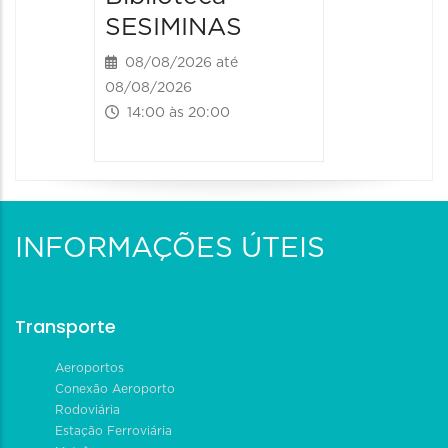
12/08/2026
SESIMINAS
19:00 às
08/08/2026 até
08/08/2026
14:00 às 20:00
INFORMAÇÕES ÚTEIS
Transporte
Aeroportos
Conexão Aeroporto
Rodoviária
Estação Ferroviária