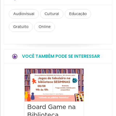
Audiovisual
Cultural
Educação
Gratuito
Online
VOCÊ TAMBÉM PODE SE INTERESSAR
JIPEX –
Jorna
Intern
Poesia
Expan
Board Game na
Biblioteca
12/08/20