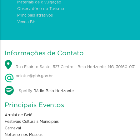
Materiais de divulgação
Observatório do Turismo
Principais atrativos
Venda BH
Informações de Contato
Rua Espírito Santo, 527 Centro - Belo Horizonte, MG, 30160-031
belotur@pbh.gov.br
Spotify
Rádio Belo Horizonte
Principais Eventos
Arraial de Belô
Festivais Culturais Municipais
Carnaval
Noturno nos Museus