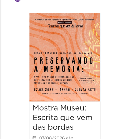
Festa
Italian
2026
08/08/20
08/08/202
11:00 às 
Mostra Museu:
Escrita que vem
das bordas
07/08/2026 até