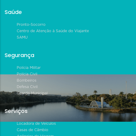
Saúde
Pronto-Socorro
Centro de Atenção à Saúde do Viajante
SAMU
Segurança
Polícia Militar
Polícia Civil
Bombeiros
Defesa Civil
Guarda Municipal
Serviços
Locadora de Veículos
Casas de Câmbio