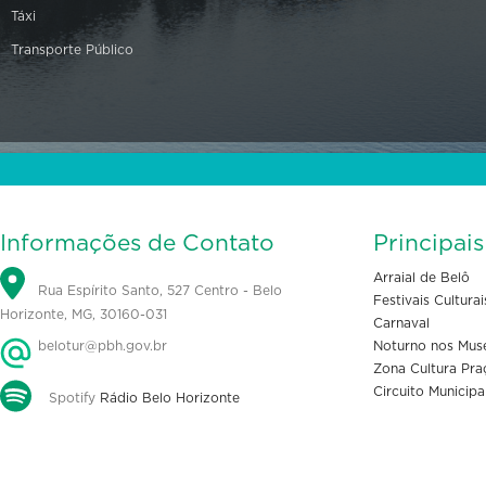
Táxi
Transporte Público
Informações de Contato
Principai
Arraial de Belô
Rua Espírito Santo, 527 Centro - Belo
Festivais Culturai
Horizonte, MG, 30160-031
Carnaval
belotur@pbh.gov.br
Noturno nos Mus
Zona Cultura Pra
Circuito Municipa
Spotify
Rádio Belo Horizonte