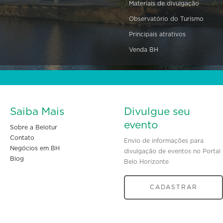
Materiais de divulgação
Observatório do Turismo
Principais atrativos
Venda BH
Saiba Mais
Divulgue seu
evento
Sobre a Belotur
Contato
Envio de informações para
Negócios em BH
divulgação de eventos no Portal
Blog
Belo Horizonte
CADASTRAR