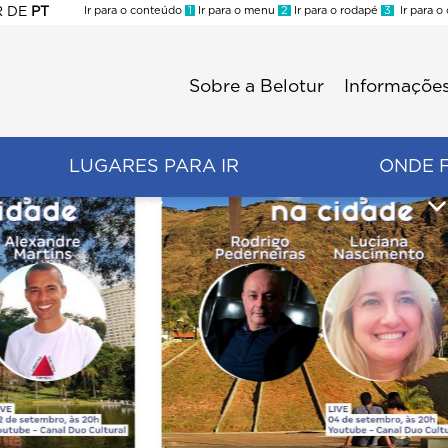
R
DE
PT
Ir para o conteúdo
1
Ir para o menu
2
Ir para o rodapé
3
Ir para o
ES
Sobre a Belotur
Informações
Menu
second
LUGARES PARA IR
ONDE 