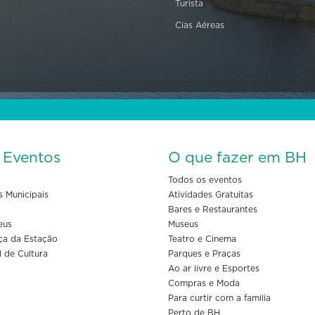
Turista
Cias Aéreas
s Eventos
O que fazer em BH
Todos os eventos
s Municipais
Atividades Gratuitas
Bares e Restaurantes
eus
Museus
ça da Estação
Teatro e Cinema
l de Cultura
Parques e Praças
Ao ar livre e Esportes
Compras e Moda
Para curtir com a familia
Perto de BH