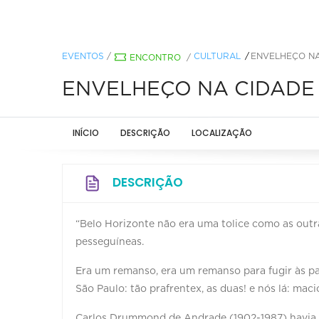
EVENTOS
/
CULTURAL
ENVELHEÇO NA
ENCONTRO
/
ENVELHEÇO NA CIDADE
INÍCIO
DESCRIÇÃO
LOCALIZAÇÃO
DESCRIÇÃO
“Belo Horizonte não era uma tolice como as outra
pesseguíneas.
Era um remanso, era um remanso para fugir às par
São Paulo: tão prafrentex, as duas! e nós lá: mac
Carlos Drummond de Andrade (1902-1987) havia 