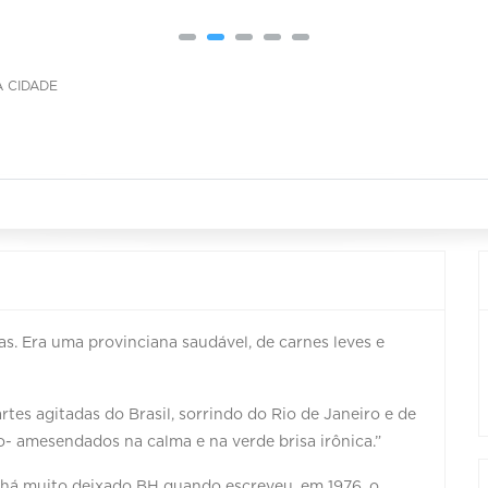
 CIDADE
s. Era uma provinciana saudável, de carnes leves e
tes agitadas do Brasil, sorrindo do Rio de Janeiro e de
io- amesendados na calma e na verde brisa irônica.”
há muito deixado BH quando escreveu, em 1976, o