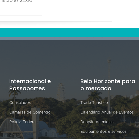
18:30 às 22:00
18:30 às
Internacional e
Belo Horizonte para
Passaportes
o mercado
Consulados
Trade Turístico
Câmaras de Comércio
Calendário Anual de Eventos
Polícia Federal
Doação de mídias
Equipamentos e serviços