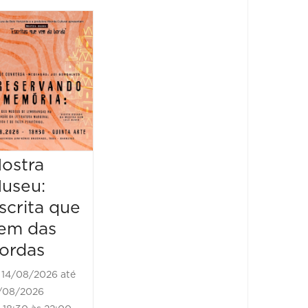
Feira
Encantaria
&
Piquenique
Literário
16/08/2026 até
16/08/2026
ostra
Mostr
09:00 às 17:00
useu:
Museu
scrita que
Escrit
em das
vem d
ordas
borda
14/08/2026 até
21/08/2
/08/2026
21/08/202