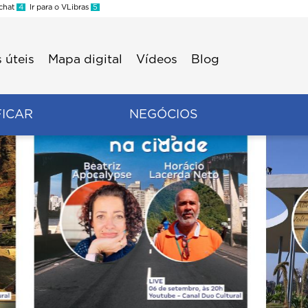
 chat
4
Ir para o VLibras
5
 úteis
Mapa digital
Vídeos
Blog
FICAR
NEGÓCIOS