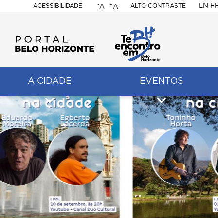
-
+
EN
F
ACESSIBILIDADE
ALTO CONTRASTE
A
A
PORTAL
BELO
HORIZONTE
A CIDADE
EVENTOS
ação
pal