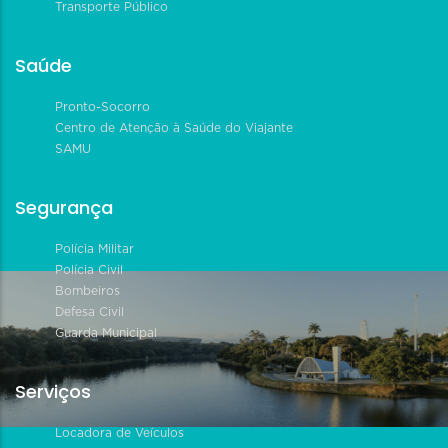
Transporte Público
Saúde
Pronto-Socorro
Centro de Atenção à Saúde do Viajante
SAMU
Segurança
Polícia Militar
Polícia Civil
Bombeiros
Defesa Civil
Guarda Municipal
Serviços
Locadora de Veículos