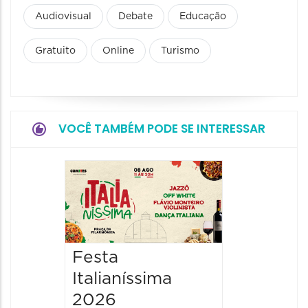
Audiovisual
Debate
Educação
Gratuito
Online
Turismo
VOCÊ TAMBÉM PODE SE INTERESSAR
Board
Biblio
SESIM
08/08/20
Festa
08/08/202
Italianíssima
14:00 às
2026