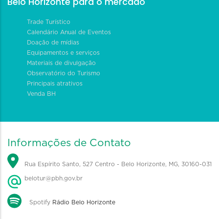
Belo Horizonte para o mercado
Trade Turístico
Calendário Anual de Eventos
Doação de mídias
Equipamentos e serviços
Materiais de divulgação
Observatório do Turismo
Principais atrativos
Venda BH
Informações de Contato
Rua Espírito Santo, 527 Centro - Belo Horizonte, MG, 30160-031
belotur@pbh.gov.br
Spotify
Rádio Belo Horizonte