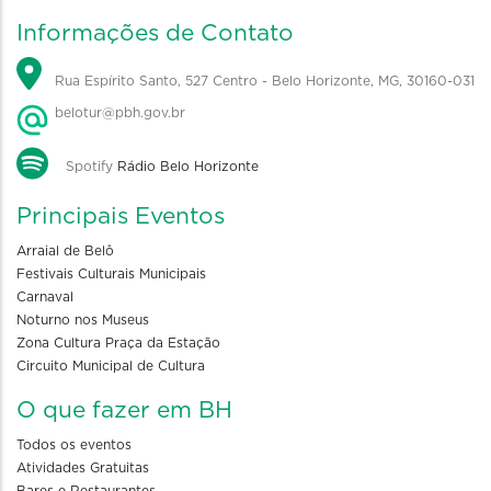
Informações de Contato
Rua Espírito Santo, 527 Centro - Belo Horizonte, MG, 30160-031
belotur@pbh.gov.br
Spotify
Rádio Belo Horizonte
Principais Eventos
Arraial de Belô
Festivais Culturais Municipais
Carnaval
Noturno nos Museus
Zona Cultura Praça da Estação
Circuito Municipal de Cultura
O que fazer em BH
Todos os eventos
Atividades Gratuitas
Bares e Restaurantes