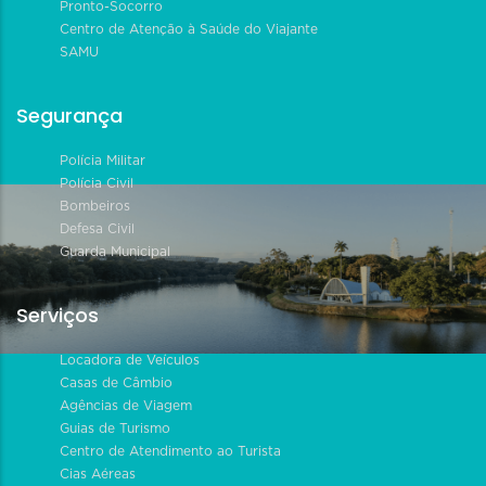
Pronto-Socorro
Centro de Atenção à Saúde do Viajante
SAMU
Segurança
Polícia Militar
Polícia Civil
Bombeiros
Defesa Civil
Guarda Municipal
Serviços
Locadora de Veículos
Casas de Câmbio
Agências de Viagem
Guias de Turismo
Centro de Atendimento ao Turista
Cias Aéreas