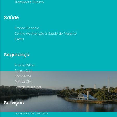
Transporte Público
Saúde
Pronto-Socorro
Centro de Atenção à Saúde do Viajante
SAMU
Segurança
Polícia Militar
Polícia Civil
Bombeiros
Defesa Civil
Guarda Municipal
Serviços
Locadora de Veículos