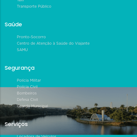
Transporte Público
Saúde
Pronto-Socorro
Centro de Atenção à Saúde do Viajante
SAMU
Segurança
Polícia Militar
Polícia Civil
Bombeiros
Defesa Civil
Guarda Municipal
Serviços
Locadora de Veículos