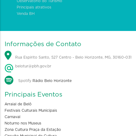
Observatório do Turismo
Principais atrativos
Venda BH
Informações de Contato
Rua Espírito Santo, 527 Centro - Belo Horizonte, MG, 30160-031
belotur@pbh.gov.br
Spotify
Rádio Belo Horizonte
Principais Eventos
Arraial de Belô
Festivais Culturais Municipais
Carnaval
Noturno nos Museus
Zona Cultura Praça da Estação