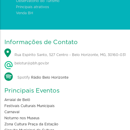
Observatório do Turismo
Principais atrativos
Venda BH
Informações de Contato
Rua Espírito Santo, 527 Centro - Belo Horizonte, MG, 30160-031
belotur@pbh.gov.br
Spotify
Rádio Belo Horizonte
Principais Eventos
Arraial de Belô
Festivais Culturais Municipais
Carnaval
Noturno nos Museus
Zona Cultura Praça da Estação