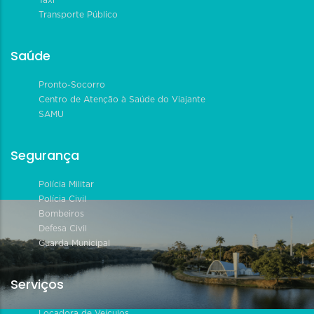
Táxi
Transporte Público
Saúde
Pronto-Socorro
Centro de Atenção à Saúde do Viajante
SAMU
Segurança
Polícia Militar
Polícia Civil
Bombeiros
Defesa Civil
Guarda Municipal
Serviços
Locadora de Veículos