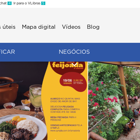
 chat
4
Ir para o VLibras
5
 úteis
Mapa digital
Vídeos
Blog
FICAR
NEGÓCIOS