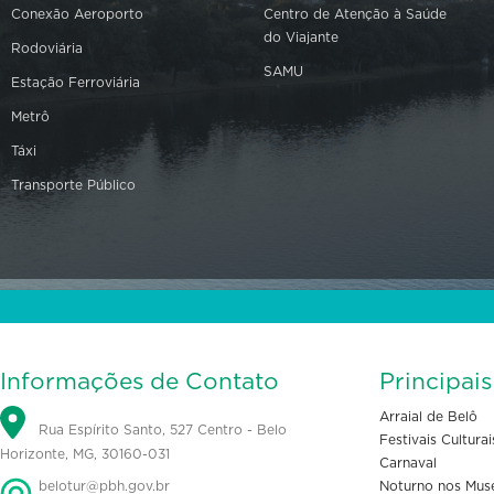
Conexão Aeroporto
Centro de Atenção à Saúde
do Viajante
Rodoviária
SAMU
Estação Ferroviária
Metrô
Táxi
Transporte Público
Informações de Contato
Principai
Arraial de Belô
Rua Espírito Santo, 527 Centro - Belo
Festivais Culturai
Horizonte, MG, 30160-031
Carnaval
belotur@pbh.gov.br
Noturno nos Mus