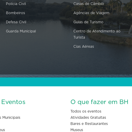
Polícia Civil
Casas de Câmbio
Bombeiros
Agências de Viagem
Defesa Civil
Guias de Turismo
Guarda Municipal
Centro de Atendimento ao
Turista
Cias Aéreas
s Eventos
O que fazer em BH
Todos os eventos
s Municipais
Atividades Gratuitas
Bares e Restaurantes
eus
Museus