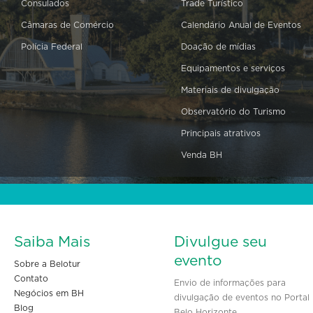
Consulados
Trade Turístico
Câmaras de Comércio
Calendário Anual de Eventos
Polícia Federal
Doação de mídias
Equipamentos e serviços
Materiais de divulgação
Observatório do Turismo
Principais atrativos
Venda BH
Saiba Mais
Divulgue seu
evento
Sobre a Belotur
Contato
Envio de informações para
Negócios em BH
divulgação de eventos no Portal
Blog
Belo Horizonte