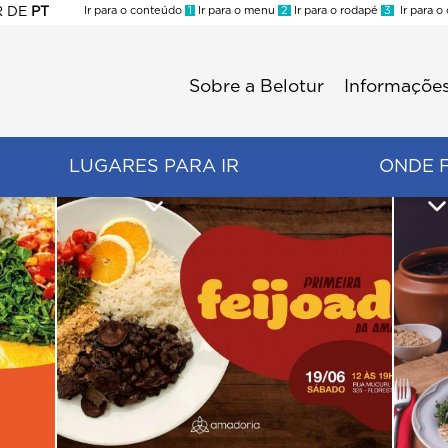
R
DE
PT
Ir para o conteúdo
1
Ir para o menu
2
Ir para o rodapé
3
Ir para o
ES
Sobre a Belotur
Informações
Menu
second
LUGARES PARA IR
ONDE 