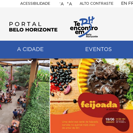
-
+
EN
F
ACESSIBILIDADE
ALTO CONTRASTE
A
A
PORTAL
BELO
HORIZONTE
A CIDADE
EVENTOS
ação
pal