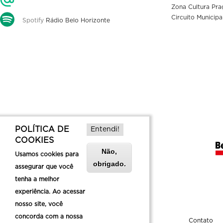
Zona Cultura Pra
Circuito Municipa
Spotify
Rádio Belo Horizonte
POLÍTICA DE
Entendi!
COOKIES
Não,
Usamos cookies para
obrigado.
assegurar que você
tenha a melhor
experiência. Ao acessar
nosso site, você
concorda com a nossa
Sobre a Belotur
Contato