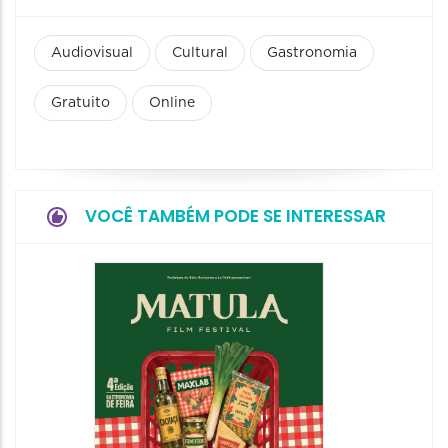
Audiovisual
Cultural
Gastronomia
Gratuito
Online
VOCÊ TAMBÉM PODE SE INTERESSAR
Feirin
Aprox
08/08/20
08/08/202
10:00 às 