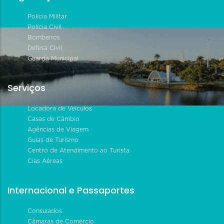
Polícia Militar
Polícia Civil
Bombeiros
Defesa Civil
Guarda Municipal
Serviços
Locadora de Veículos
Casas de Câmbio
Agências de Viagem
Guias de Turismo
Centro de Atendimento ao Turista
Cias Aéreas
Internacional e Passaportes
Consulados
Câmaras de Comércio