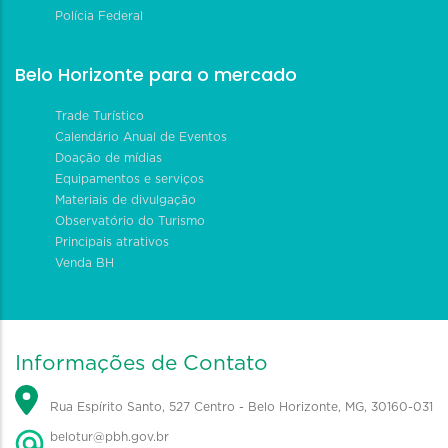
Polícia Federal
Belo Horizonte para o mercado
Trade Turístico
Calendário Anual de Eventos
Doação de mídias
Equipamentos e serviços
Materiais de divulgação
Observatório do Turismo
Principais atrativos
Venda BH
Informações de Contato
Rua Espírito Santo, 527 Centro - Belo Horizonte, MG, 30160-031
belotur@pbh.gov.br