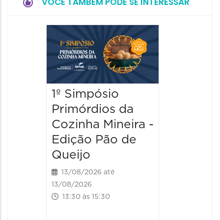
VOCÊ TAMBÉM PODE SE INTERESSAR
Festiv
Gastro
Edição
Mundo
1º Simpósio
15/08/20
Primórdios da
15/08/2026
Cozinha Mineira -
10:00 às
Edição Pão de
Queijo
13/08/2026 até
13/08/2026
13:30 às 15:30