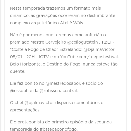
Nesta temporada trazemos um formato mais
dinâmico, as gravações ocorreram no deslumbrante
complexo arquitetônico Ateliê Wäls.
Não é por menos que teremos como anfitrião o
premiado Mestre Cervejeiro @celiogutstein . T2:E1 -
"Costela Fogo de Chão" Estrelando: @DjalmaVictor
05/01 – 20H - IGTV e no YouTube.com/fuegosfestival.
Belo Horizonte, o Destino do Fogo! nunca esteve tão
quente.
Ele fez bonito no @mestredosabor, é sócio do
@ossobh e da @rotisseriacentral.
O chef @djalmavictor dispensa comentários e
apresentações.
É o protagonista do primeiro episódio da segunda
temporada do #batepaponofogo.⠀ ⠀