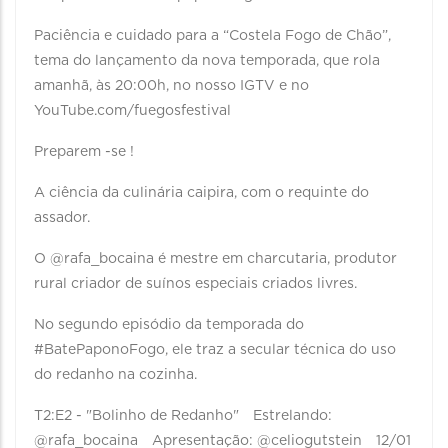
Paciência e cuidado para a “Costela Fogo de Chão”,
tema do lançamento da nova temporada, que rola
amanhã, às 20:00h, no nosso IGTV e no
YouTube.com/fuegosfestival⠀ ⠀
Preparem -se !⠀
A ciência da culinária caipira, com o requinte do
assador.
O @rafa_bocaina é mestre em charcutaria, produtor
rural criador de suínos especiais criados livres.
No segundo episódio da temporada do
#BatePaponoFogo, ele traz a secular técnica do uso
do redanho na cozinha.⠀ ⠀
T2:E2 - "Bolinho de Redanho"⠀ Estrelando:
@rafa_bocaina⠀ Apresentação: @celiogutstein⠀ 12/01