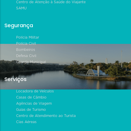
Centro de Atenção à Saúde do Viajante
SAMU
Segurança
Polícia Militar
Polícia Civil
Bombeiros
Defesa Civil
Guarda Municipal
Serviços
Locadora de Veículos
Casas de Câmbio
Agências de Viagem
Guias de Turismo
Centro de Atendimento ao Turista
Cias Aéreas