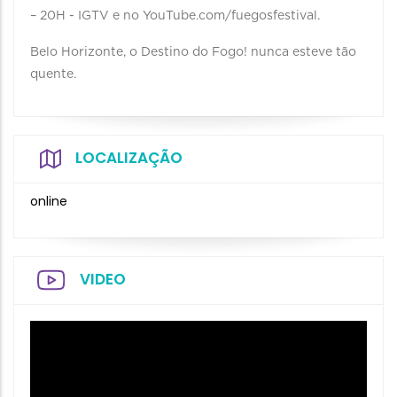
– 20H - IGTV e no YouTube.com/fuegosfestival.⠀ ⠀
Belo Horizonte, o Destino do Fogo! nunca esteve tão
quente.⠀ ⠀
LOCALIZAÇÃO
online
VIDEO