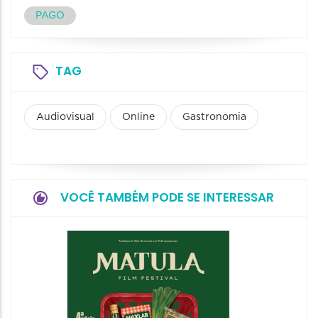
PAGO
TAG
Audiovisual
Online
Gastronomia
VOCÊ TAMBÉM PODE SE INTERESSAR
Feirin
Aprox
08/08/20
08/08/202