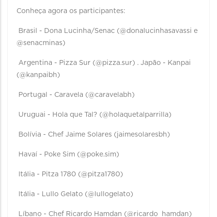
Conheça agora os participantes:
Brasil - Dona Lucinha/Senac (@donalucinhasavassi e
@senacminas)
Argentina - Pizza Sur (@pizza.sur) . Japão - Kanpai
(@kanpaibh)
Portugal - Caravela (@caravelabh)
Uruguai - Hola que Tal? (@holaquetalparrilla)
Bolívia - Chef Jaime Solares (jaimesolaresbh)
Havaí - Poke Sim (@poke.sim)
Itália - Pitza 1780 (@pitza1780)
Itália - Lullo Gelato (@lullogelato)
Líbano - Chef Ricardo Hamdan (@ricardo_hamdan)