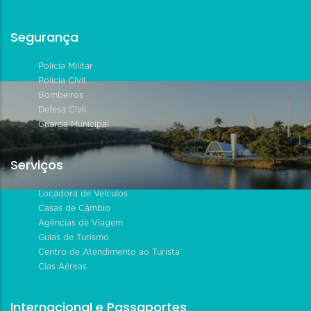
Segurança
Polícia Militar
Polícia Civil
Bombeiros
Defesa Civil
Guarda Municipal
Serviços
Locadora de Veículos
Casas de Câmbio
Agências de Viagem
Guias de Turismo
Centro de Atendimento ao Turista
Cias Aéreas
Internacional e Passaportes