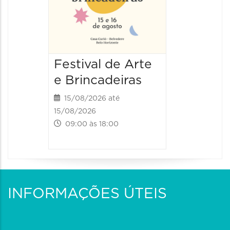
Festival de Arte
Festiv
e Brincadeiras
e Brin
15/08/2026 até
16/08/20
15/08/2026
16/08/2026
09:00 às 18:00
09:00 às
INFORMAÇÕES ÚTEIS