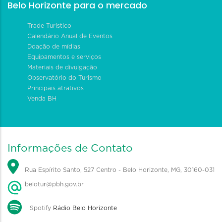
Belo Horizonte para o mercado
Trade Turístico
Calendário Anual de Eventos
Doação de mídias
Equipamentos e serviços
Materiais de divulgação
Observatório do Turismo
Principais atrativos
Venda BH
Informações de Contato
Rua Espírito Santo, 527 Centro - Belo Horizonte, MG, 30160-031
belotur@pbh.gov.br
Spotify
Rádio Belo Horizonte