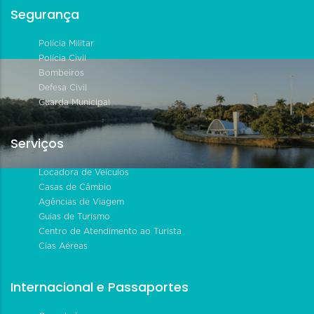
Segurança
Polícia Militar
Polícia Civil
Bombeiros
Defesa Civil
Guarda Municipal
Serviços
Locadora de Veículos
Casas de Câmbio
Agências de Viagem
Guias de Turismo
Centro de Atendimento ao Turista
Cias Aéreas
Internacional e Passaportes