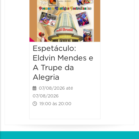
08/08/20
08/08/202
17:00 às 
Espetáculo:
Eldvin Mendes e
A Trupe da
Alegria
07/08/2026 até
07/08/2026
19:00 às 20:00