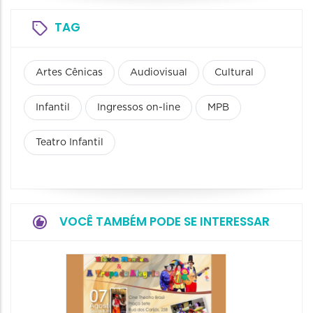
TAG
Artes Cênicas
Audiovisual
Cultural
Infantil
Ingressos on-line
MPB
Teatro Infantil
VOCÊ TAMBÉM PODE SE INTERESSAR
Pinóqu
Especi
pais