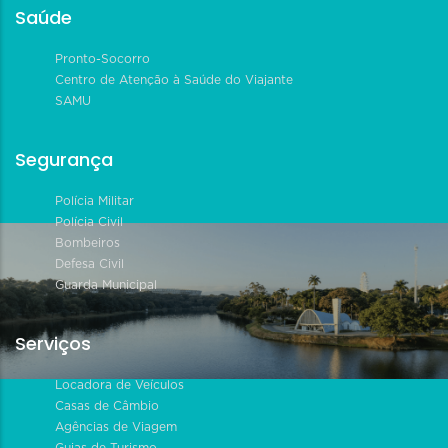
Saúde
Pronto-Socorro
Centro de Atenção à Saúde do Viajante
SAMU
Segurança
Polícia Militar
Polícia Civil
Bombeiros
Defesa Civil
Guarda Municipal
Serviços
Locadora de Veículos
Casas de Câmbio
Agências de Viagem
Guias de Turismo