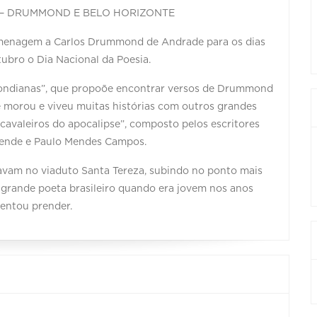
AS – DRUMMOND E BELO HORIZONTE
menagem a Carlos Drummond de Andrade para os dias
utubro o Dia Nacional da Poesia.
ondianas”, que propoõe encontrar versos de Drummond
e morou e viveu muitas histórias com outros grandes
cavaleiros do apocalipse”, composto pelos escritores
esende e Paulo Mendes Campos.
vam no viaduto Santa Tereza, subindo no ponto mais
 o grande poeta brasileiro quando era jovem nos anos
tentou prender.