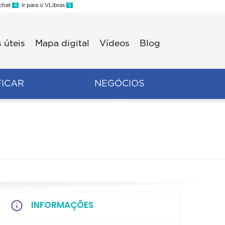
 chat
4
Ir para o VLibras
5
 úteis
Mapa digital
Vídeos
Blog
FICAR
NEGÓCIOS
INFORMAÇÕES