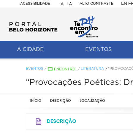
-
+
EN
F
ACESSIBILIDADE
ALTO CONTRASTE
A
A
PORTAL
BELO
HORIZONTE
A CIDADE
EVENTOS
ação
pal
EVENTOS
/
LITERATURA
“PROVOCAÇÕ
ENCONTRO
/
“Provocações Poéticas: D
INÍCIO
DESCRIÇÃO
LOCALIZAÇÃO
DESCRIÇÃO