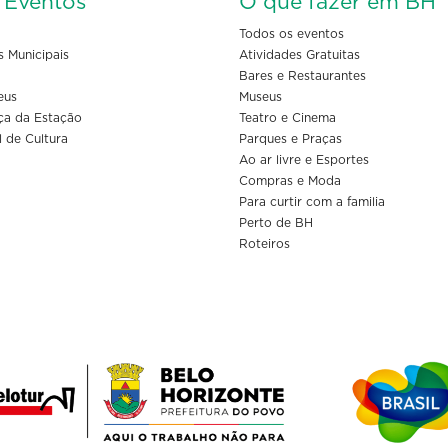
s Eventos
O que fazer em BH
Todos os eventos
s Municipais
Atividades Gratuitas
Bares e Restaurantes
eus
Museus
ça da Estação
Teatro e Cinema
l de Cultura
Parques e Praças
Ao ar livre e Esportes
Compras e Moda
Para curtir com a familia
Perto de BH
Roteiros