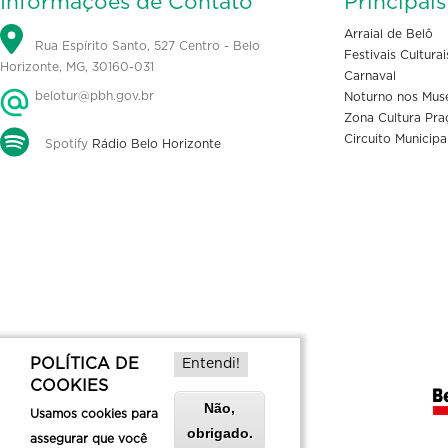
Informações de Contato
Principai
Arraial de Belô
Rua Espírito Santo, 527 Centro - Belo
Festivais Culturai
Horizonte, MG, 30160-031
Carnaval
belotur@pbh.gov.br
Noturno nos Mus
Zona Cultura Pra
Circuito Municipa
Spotify
Rádio Belo Horizonte
POLÍTICA DE
Entendi!
COOKIES
Não,
Usamos cookies para
obrigado.
assegurar que você