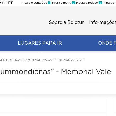
R
DE
PT
Ir para o conteúdo
1
Ir para o menu
2
Ir para o rodapé
3
Ir para o
ES
Sobre a Belotur
Informações
Menu
second
LUGARES PARA IR
ONDE 
ES POÉTICAS: DRUMMONDIANAS” - MEMORIAL VALE
rummondianas” - Memorial Vale