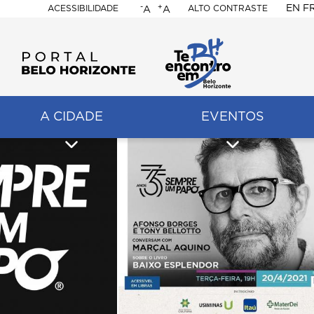
-
+
EN
F
ACESSIBILIDADE
ALTO CONTRASTE
A
A
PORTAL
BELO
HORIZONTE
A CIDADE
EVENTOS
ação
pal