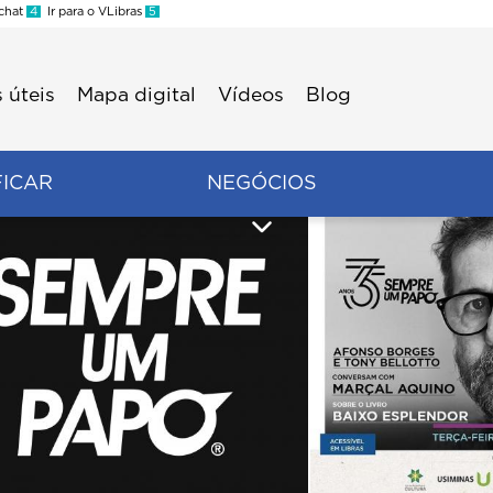
 chat
4
Ir para o VLibras
5
 úteis
Mapa digital
Vídeos
Blog
FICAR
NEGÓCIOS