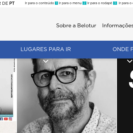
R
DE
PT
Ir para o conteúdo
1
Ir para o menu
2
Ir para o rodapé
3
Ir para o
ES
Sobre a Belotur
Informações
Menu
second
LUGARES PARA IR
ONDE 