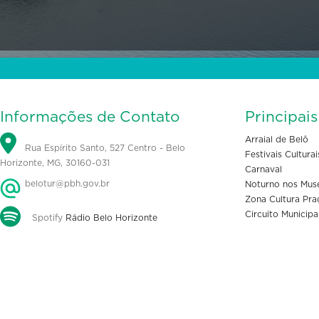
Informações de Contato
Principai
Arraial de Belô
Rua Espírito Santo, 527 Centro - Belo
Festivais Culturai
Horizonte, MG, 30160-031
Carnaval
belotur@pbh.gov.br
Noturno nos Mus
Zona Cultura Pra
Circuito Municipa
Spotify
Rádio Belo Horizonte