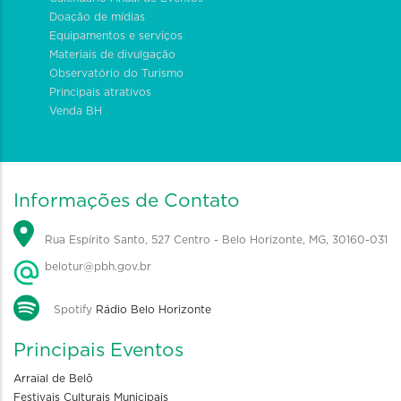
Doação de mídias
Equipamentos e serviços
Materiais de divulgação
Observatório do Turismo
Principais atrativos
Venda BH
Informações de Contato
Rua Espírito Santo, 527 Centro - Belo Horizonte, MG, 30160-031
belotur@pbh.gov.br
Spotify
Rádio Belo Horizonte
Principais Eventos
Arraial de Belô
Festivais Culturais Municipais