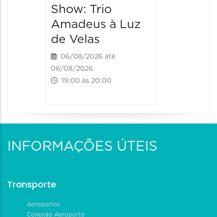
Show: Trio
20:00 às
Amadeus à Luz
de Velas
06/08/2026 até
06/08/2026
19:00 às 20:00
INFORMAÇÕES ÚTEIS
Transporte
Aeroportos
Conexão Aeroporto