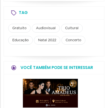
TAG
Gratuito
Audiovisual
Cultural
Educação
Natal 2022
Concerto
VOCÊ TAMBÉM PODE SE INTERESSAR
Show: 
de Sá
06/08/20
06/08/202