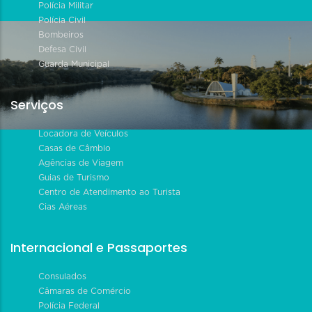
Polícia Militar
Polícia Civil
Bombeiros
Defesa Civil
Guarda Municipal
Serviços
Locadora de Veículos
Casas de Câmbio
Agências de Viagem
Guias de Turismo
Centro de Atendimento ao Turista
Cias Aéreas
Internacional e Passaportes
Consulados
Câmaras de Comércio
Polícia Federal