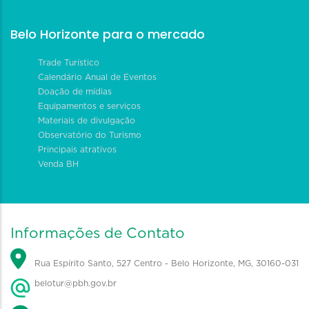
Belo Horizonte para o mercado
Trade Turístico
Calendário Anual de Eventos
Doação de mídias
Equipamentos e serviços
Materiais de divulgação
Observatório do Turismo
Principais atrativos
Venda BH
Informações de Contato
Rua Espírito Santo, 527 Centro - Belo Horizonte, MG, 30160-031
belotur@pbh.gov.br