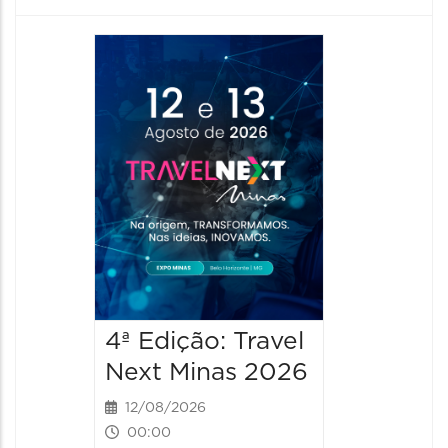
4ª Edição: Travel
4ª Ediç
Next Minas 2026
Next M
12/08/2026
13/08/2
00:00
00:00