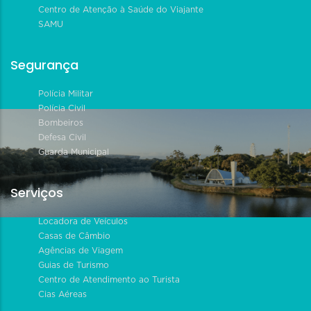
Centro de Atenção à Saúde do Viajante
SAMU
Segurança
Polícia Militar
Polícia Civil
Bombeiros
Defesa Civil
Guarda Municipal
Serviços
Locadora de Veículos
Casas de Câmbio
Agências de Viagem
Guias de Turismo
Centro de Atendimento ao Turista
Cias Aéreas