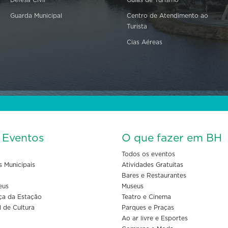
Defesa Civil
Guias de Turismo
Guarda Municipal
Centro de Atendimento ao
Turista
Cias Aéreas
s Eventos
O que fazer em BH
Todos os eventos
s Municipais
Atividades Gratuitas
Bares e Restaurantes
eus
Museus
ça da Estação
Teatro e Cinema
l de Cultura
Parques e Praças
Ao ar livre e Esportes