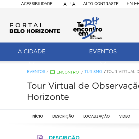
-
+
EN
F
ACESSIBILIDADE
ALTO CONTRASTE
A
A
PORTAL
BELO
HORIZONTE
A CIDADE
EVENTOS
ação
pal
EVENTOS
/
TURISMO
TOUR VIRTUAL 
ENCONTRO
/
Tour Virtual de Observaçã
Horizonte
INÍCIO
DESCRIÇÃO
LOCALIZAÇÃO
VIDEO
DESCRIÇÃO