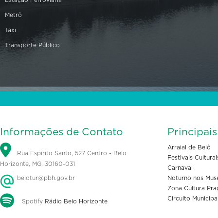
Estação Ferroviária
Metrô
Táxi
Transporte Público
Informações de Contato
Principai
Arraial de Belô
Rua Espírito Santo, 527 Centro - Belo
Festivais Culturai
Horizonte, MG, 30160-031
Carnaval
belotur@pbh.gov.br
Noturno nos Mus
Zona Cultura Pra
Circuito Municipa
Spotify
Rádio Belo Horizonte