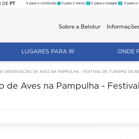
R
DE
PT
Ir para o conteúdo
1
Ir para o menu
2
Ir para o rodapé
3
Ir para o
ES
Sobre a Belotur
Informações
Menu
second
LUGARES PARA IR
ONDE 
DE OBSERVAÇÃO DE AVES NA PAMPULHA - FESTIVAL DE TURISMO DE B
o de Aves na Pampulha - Festiva