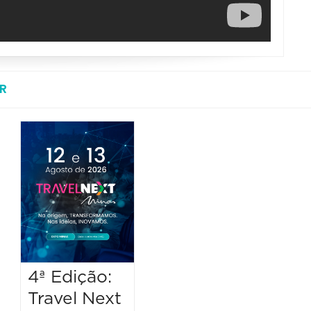
R
4ª Edição:
Travel Next