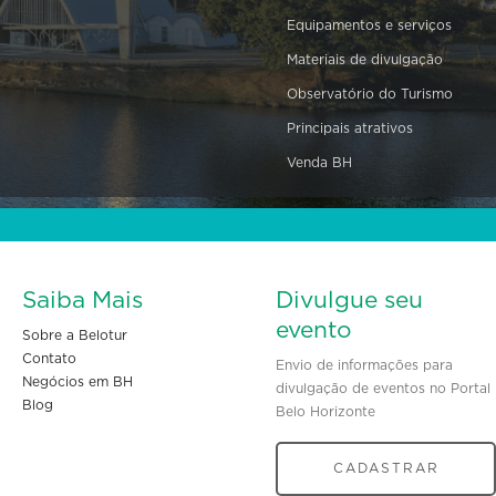
Equipamentos e serviços
Materiais de divulgação
Observatório do Turismo
Principais atrativos
Venda BH
Saiba Mais
Divulgue seu
evento
Sobre a Belotur
Contato
Envio de informações para
Negócios em BH
divulgação de eventos no Portal
Blog
Belo Horizonte
CADASTRAR