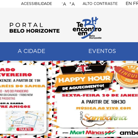
-
+
EN
F
ACESSIBILIDADE
ALTO CONTRASTE
A
A
PORTAL
BELO
HORIZONTE
A CIDADE
EVENTOS
ação
pal