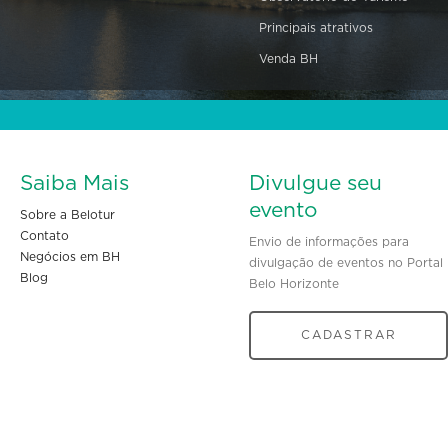
Principais atrativos
Venda BH
Saiba Mais
Divulgue seu
evento
Sobre a Belotur
Contato
Envio de informações para
Negócios em BH
divulgação de eventos no Portal
Blog
Belo Horizonte
CADASTRAR