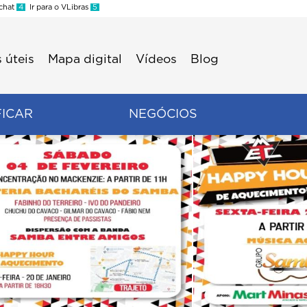
 chat
4
Ir para o VLibras
5
 úteis
Mapa digital
Vídeos
Blog
FICAR
NEGÓCIOS