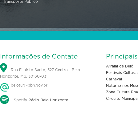
Transporte Público
Informações de Contato
Principai
Arraial de Belô
Rua Espírito Santo, 527 Centro - Belo
Festivais Culturai
Horizonte, MG, 30160-031
Carnaval
belotur@pbh.gov.br
Noturno nos Mus
Zona Cultura Pra
Circuito Municipa
Spotify
Rádio Belo Horizonte