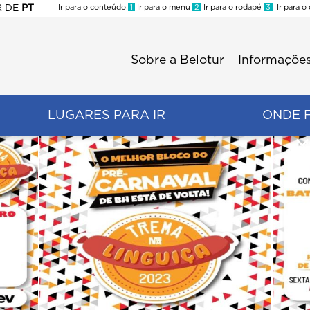
R
DE
PT
Ir para o conteúdo
1
Ir para o menu
2
Ir para o rodapé
3
Ir para o
ES
Sobre a Belotur
Informações
Menu
second
LUGARES PARA IR
ONDE 