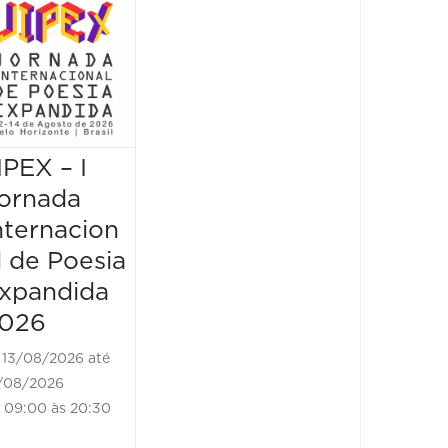
Mostr
Museu
Escrit
vem d
borda
IPEX – I
JIPEX – I
14/08/2
14/08/202
ornada
Jornada
18:30 às
nternacion
Internacion
l de Poesia
al de Poesia
xpandida
Expandida
026
2026
13/08/2026 até
14/08/2026 até
/08/2026
14/08/2026
09:00 às 20:30
09:00 às 20:30