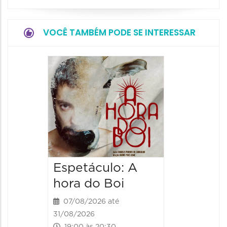
VOCÊ TAMBÉM PODE SE INTERESSAR
Espetá
Obsce
Senhor
Paixão
Hilda H
07/08/20
07/08/202
Espetáculo: A
20:00 às
hora do Boi
07/08/2026 até
31/08/2026