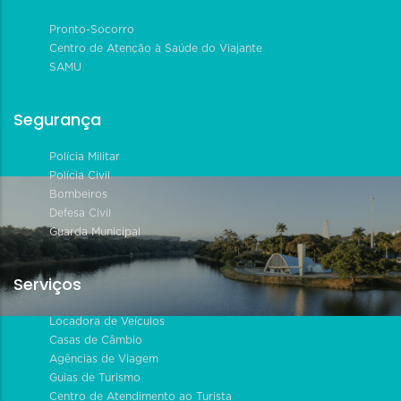
Pronto-Socorro
Centro de Atenção à Saúde do Viajante
SAMU
Segurança
Polícia Militar
Polícia Civil
Bombeiros
Defesa Civil
Guarda Municipal
Serviços
Locadora de Veículos
Casas de Câmbio
Agências de Viagem
Guias de Turismo
Centro de Atendimento ao Turista