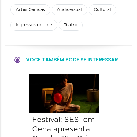
Artes Cênicas
Audiovisual
Cultural
Ingressos on-line
Teatro
VOCÊ TAMBÉM PODE SE INTERESSAR
Festiv
Cena a
“Das D
13/08/20
13/08/2026
Festival: SESI em
21:00 às
Cena apresenta