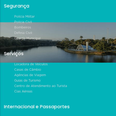
Segurança
Polícia Militar
Polícia Civil
Bombeiros
Defesa Civil
Guarda Municipal
Serviços
Locadora de Veículos
Casas de Câmbio
Agências de Viagem
Guias de Turismo
Centro de Atendimento ao Turista
Cias Aéreas
Internacional e Passaportes