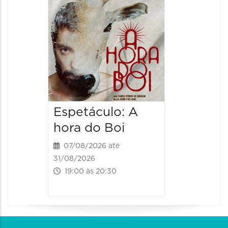
Espetá
Obsce
Senhor
Paixão
Hilda H
07/08/20
07/08/202
Espetáculo: A
20:00 às
hora do Boi
07/08/2026 até
31/08/2026
19:00 às 20:30