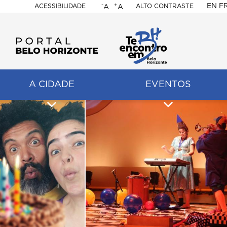
-
+
EN
F
ACESSIBILIDADE
ALTO CONTRASTE
A
A
PORTAL
BELO
HORIZONTE
A CIDADE
EVENTOS
ação
pal