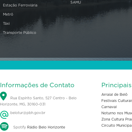
SAMU
Estação Ferroviária
Metrô
Táxi
Transporte Público
Informações de Contato
Principai
Arraial de Belô
Rua Espírito Santo, 527 Centro - Belo
Festivais Culturai
Horizonte, MG, 30160-031
Carnaval
belotur@pbh.gov.br
Noturno nos Mus
Zona Cultura Pra
Circuito Municipa
Spotify
Rádio Belo Horizonte