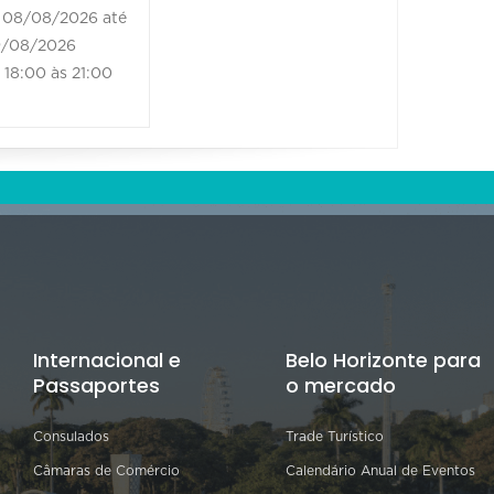
08/08/20
08/08/2026 até
20:00 à
/08/2026
18:00 às 21:00
Internacional e
Belo Horizonte para
Passaportes
o mercado
Consulados
Trade Turístico
Câmaras de Comércio
Calendário Anual de Eventos