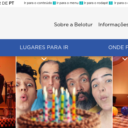
R
DE
PT
Ir para o conteúdo
1
Ir para o menu
2
Ir para o rodapé
3
Ir para o
ES
Sobre a Belotur
Informações
Menu
second
LUGARES PARA IR
ONDE 