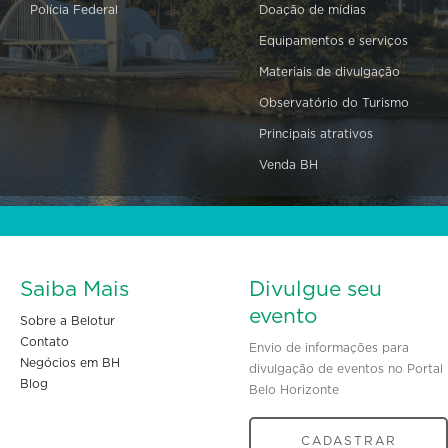
Polícia Federal
Doação de mídias
Equipamentos e serviços
Materiais de divulgação
Observatório do Turismo
Principais atrativos
Venda BH
Saiba Mais
Divulgue seu
evento
Sobre a Belotur
Contato
Envio de informações para
Negócios em BH
divulgação de eventos no Portal
Blog
Belo Horizonte
CADASTRAR