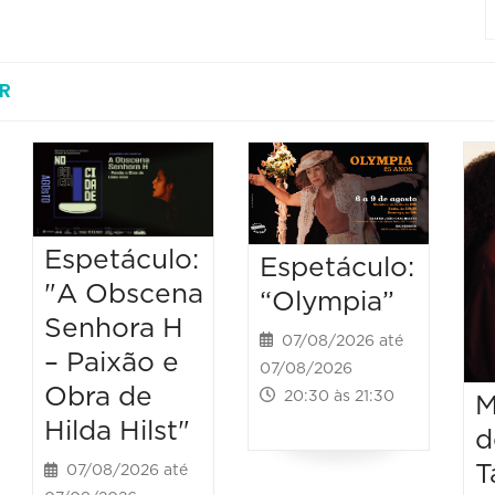
R
Espetáculo:
Espetáculo:
"A Obscena
“Olympia”
Senhora H
07/08/2026 até
– Paixão e
07/08/2026
Obra de
20:30 às 21:30
M
Hilda Hilst"
d
T
07/08/2026 até