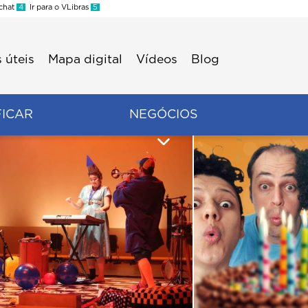
 chat
4
Ir para o VLibras
5
 úteis
Mapa digital
Vídeos
Blog
FICAR
NEGÓCIOS