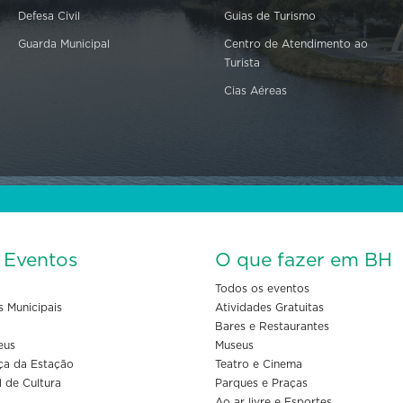
Defesa Civil
Guias de Turismo
Guarda Municipal
Centro de Atendimento ao
Turista
Cias Aéreas
s Eventos
O que fazer em BH
Todos os eventos
s Municipais
Atividades Gratuitas
Bares e Restaurantes
eus
Museus
ça da Estação
Teatro e Cinema
l de Cultura
Parques e Praças
Ao ar livre e Esportes