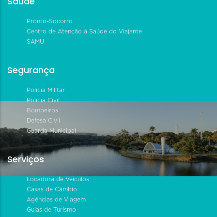
Saúde
Pronto-Socorro
Centro de Atenção à Saúde do Viajante
SAMU
Segurança
Polícia Militar
Polícia Civil
Bombeiros
Defesa Civil
Guarda Municipal
Serviços
Locadora de Veículos
Casas de Câmbio
Agências de Viagem
Guias de Turismo