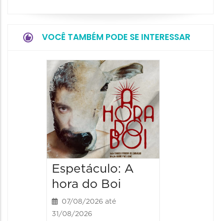
VOCÊ TAMBÉM PODE SE INTERESSAR
Espetá
Obsce
Senhor
Paixão
Hilda H
07/08/20
07/08/202
Espetáculo: A
20:00 às
hora do Boi
07/08/2026 até
31/08/2026