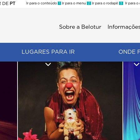
R
DE
PT
Ir para o conteúdo
1
Ir para o menu
2
Ir para o rodapé
3
Ir para o
ES
Sobre a Belotur
Informações
Menu
second
LUGARES PARA IR
ONDE 