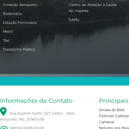
Conexão Aeroporto
Centro de Atenção à Saúde
do Viajante
Rodoviária
SAMU
Estação Ferroviária
Metrô
Táxi
Transporte Público
Informações de Contato
Principai
Arraial de Belô
Rua Espírito Santo, 527 Centro - Belo
Festivais Culturai
Horizonte, MG, 30160-031
Carnaval
belotur@pbh.gov.br
Noturno nos Mus