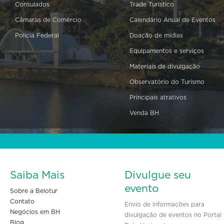
Consulados
Trade Turístico
Câmaras de Comércio
Calendário Anual de Eventos
Polícia Federal
Doação de mídias
Equipamentos e serviços
Materiais de divulgação
Observatório do Turismo
Principais atrativos
Venda BH
Saiba Mais
Divulgue seu
evento
Sobre a Belotur
Contato
Envio de informações para
Negócios em BH
divulgação de eventos no Portal
Blog