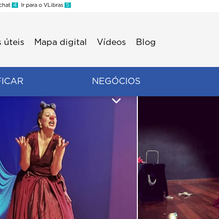
 chat
4
Ir para o VLibras
5
 úteis
Mapa digital
Vídeos
Blog
FICAR
NEGÓCIOS