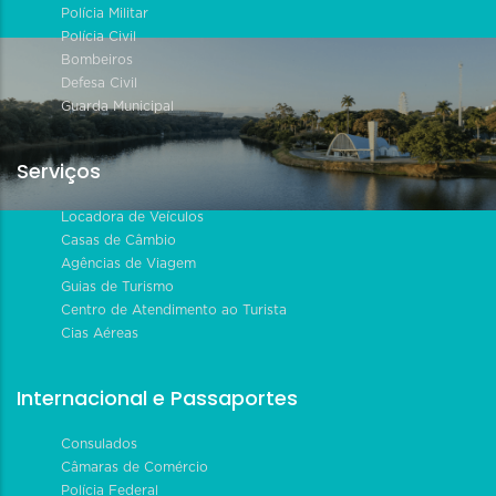
Polícia Militar
Polícia Civil
Bombeiros
Defesa Civil
Guarda Municipal
Serviços
Locadora de Veículos
Casas de Câmbio
Agências de Viagem
Guias de Turismo
Centro de Atendimento ao Turista
Cias Aéreas
Internacional e Passaportes
Consulados
Câmaras de Comércio
Polícia Federal