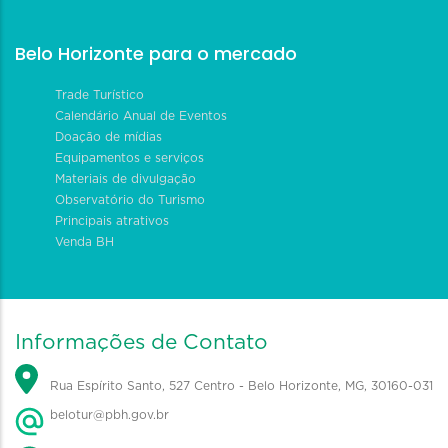
Belo Horizonte para o mercado
Trade Turístico
Calendário Anual de Eventos
Doação de mídias
Equipamentos e serviços
Materiais de divulgação
Observatório do Turismo
Principais atrativos
Venda BH
Informações de Contato
Rua Espírito Santo, 527 Centro - Belo Horizonte, MG, 30160-031
belotur@pbh.gov.br