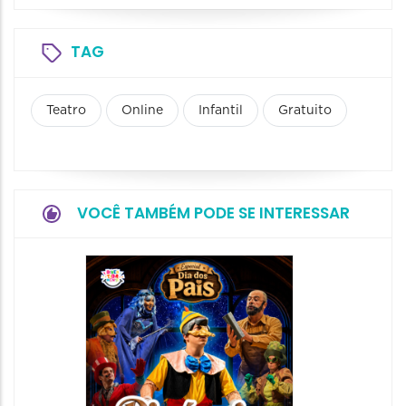
TAG
Teatro
Online
Infantil
Gratuito
VOCÊ TAMBÉM PODE SE INTERESSAR
Festiv
e Brin
15/08/20
15/08/2026
09:00 às