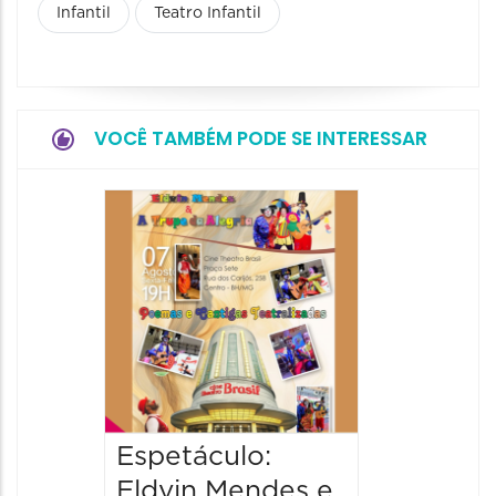
Infantil
Teatro Infantil
VOCÊ TAMBÉM PODE SE INTERESSAR
Pinóqu
Especi
pais
08/08/20
08/08/202
17:00 às 
Espetáculo:
Eldvin Mendes e