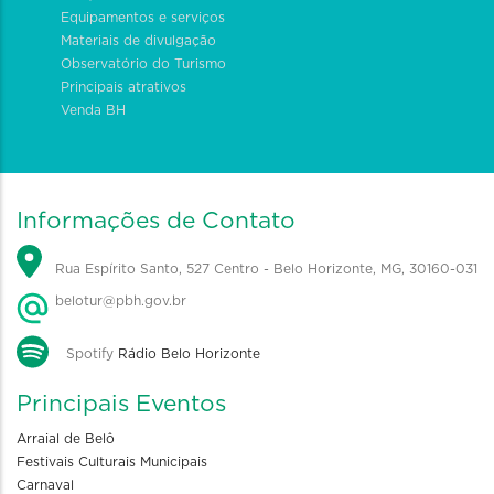
Equipamentos e serviços
Materiais de divulgação
Observatório do Turismo
Principais atrativos
Venda BH
Informações de Contato
Rua Espírito Santo, 527 Centro - Belo Horizonte, MG, 30160-031
belotur@pbh.gov.br
Spotify
Rádio Belo Horizonte
Principais Eventos
Arraial de Belô
Festivais Culturais Municipais
Carnaval