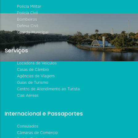
Polícia Militar
Polícia Civil
Bombeiros
Defesa Civil
Guarda Municipal
Serviços
Locadora de Veículos
Casas de Câmbio
Agências de Viagem
Guias de Turismo
Centro de Atendimento ao Turista
Cias Aéreas
Internacional e Passaportes
Consulados
Câmaras de Comércio