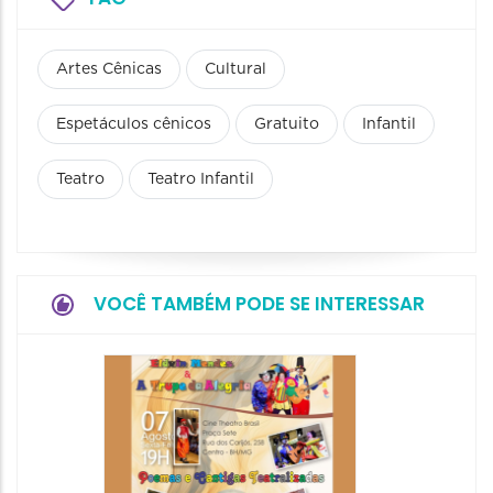
Artes Cênicas
Cultural
Espetáculos cênicos
Gratuito
Infantil
Teatro
Teatro Infantil
VOCÊ TAMBÉM PODE SE INTERESSAR
Pinóqu
Especi
pais
08/08/20