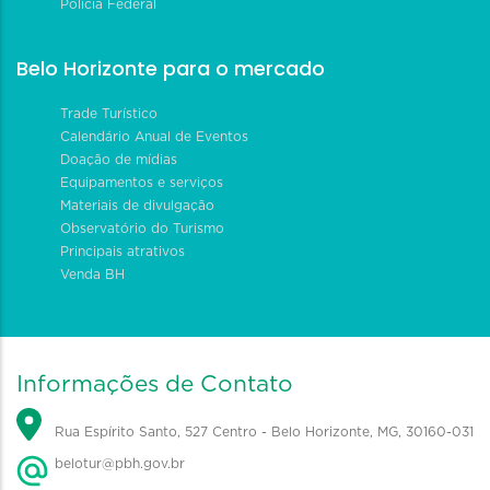
Polícia Federal
Belo Horizonte para o mercado
Trade Turístico
Calendário Anual de Eventos
Doação de mídias
Equipamentos e serviços
Materiais de divulgação
Observatório do Turismo
Principais atrativos
Venda BH
Informações de Contato
Rua Espírito Santo, 527 Centro - Belo Horizonte, MG, 30160-031
belotur@pbh.gov.br