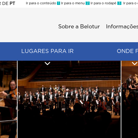
R
DE
PT
Ir para o conteúdo
1
Ir para o menu
2
Ir para o rodapé
3
Ir para o
ES
Sobre a Belotur
Informações
Menu
second
LUGARES PARA IR
ONDE 