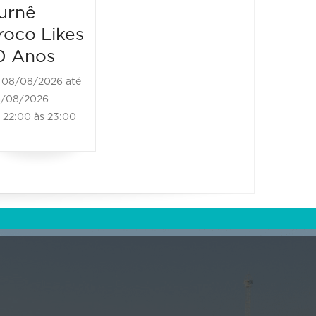
Pianis
14:00 às 20:00
urnê
Hande
roco Likes
Cecili
0 Anos
09/08/2
08/08/2026 até
09/08/20
/08/2026
16:30 às
22:00 às 23:00