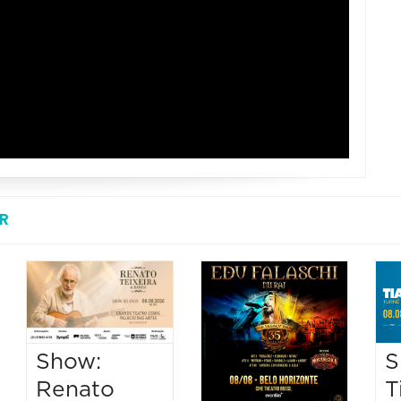
R
Show:
S
Renato
T