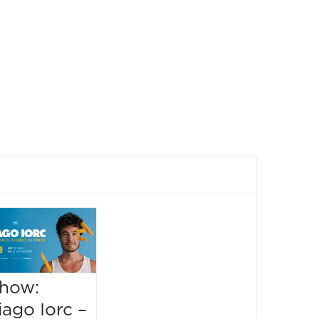
Festival
Sensacional
2026
how:
09/08/2026 até
Show:
iago Iorc –
09/08/2026