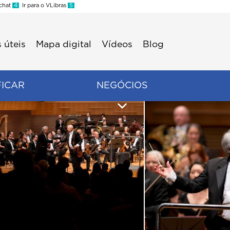
 chat
4
Ir para o VLibras
5
 úteis
Mapa digital
Vídeos
Blog
FICAR
NEGÓCIOS