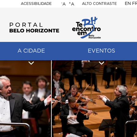
-
+
EN
F
ACESSIBILIDADE
ALTO CONTRASTE
A
A
PORTAL
BELO
HORIZONTE
A CIDADE
EVENTOS
ação
pal