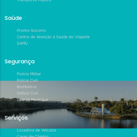
Saúde
Pronto-Socorro
Centro de Atenção à Saúde do Viajante
SAMU
Segurança
Polícia Militar
Polícia Civil
Bombeiros
Defesa Civil
Guarda Municipal
Serviços
Locadora de Veículos
Casas de Câmbio