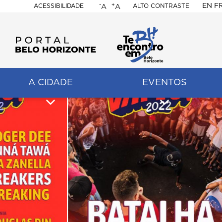
-
+
EN
F
ACESSIBILIDADE
ALTO CONTRASTE
A
A
PORTAL
BELO
HORIZONTE
A CIDADE
EVENTOS
ação
pal