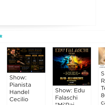
R
S
Show:
R
Pianista
T
Show: Edu
Handel
8
Falaschi
Cecilio
c