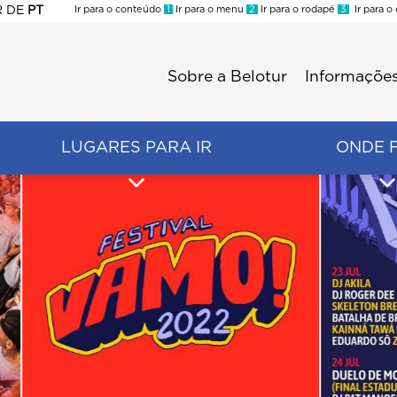
R
DE
PT
Ir para o conteúdo
1
Ir para o menu
2
Ir para o rodapé
3
Ir para o
ES
Sobre a Belotur
Informações
Menu
second
LUGARES PARA IR
ONDE 