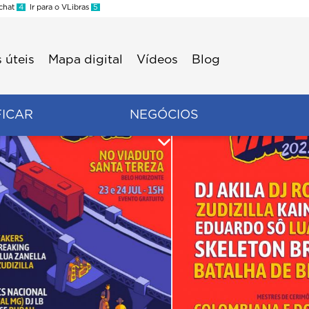
 chat
4
Ir para o VLibras
5
 úteis
Mapa digital
Vídeos
Blog
FICAR
NEGÓCIOS