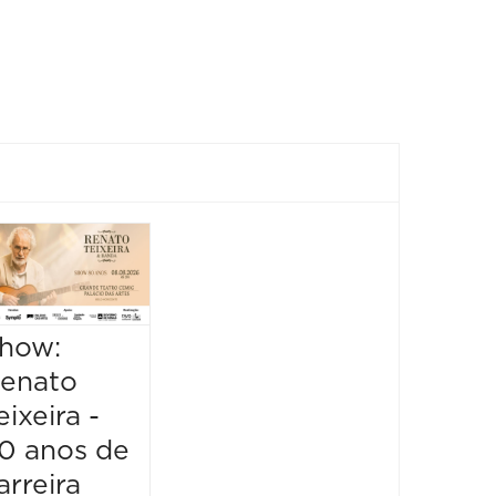
Show:
Tiago Iorc –
Turnê
how:
Troco Likes
enato
10 Anos
eixeira -
08/08/2026 até
0 anos de
08/08/2026
Festiv
22:00 às 23:00
arreira