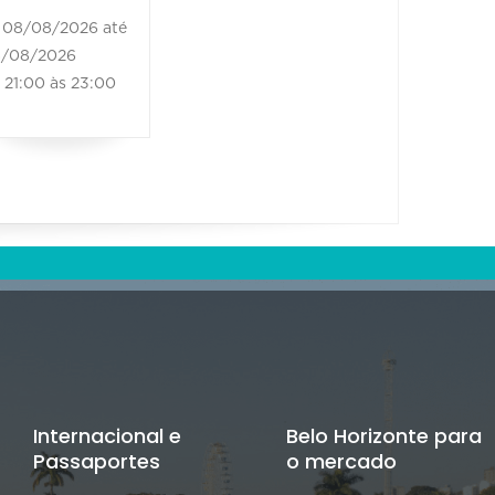
Sensa
08/08/2026 até
2026
/08/2026
21:00 às 23:00
09/08/2
09/08/20
14:00 à
Internacional e
Belo Horizonte para
Passaportes
o mercado