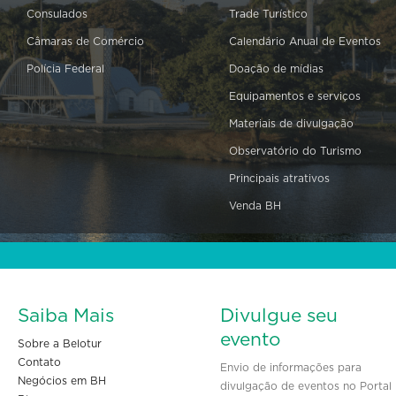
Consulados
Trade Turístico
Câmaras de Comércio
Calendário Anual de Eventos
Polícia Federal
Doação de mídias
Equipamentos e serviços
Materiais de divulgação
Observatório do Turismo
Principais atrativos
Venda BH
Saiba Mais
Divulgue seu
evento
Sobre a Belotur
Contato
Envio de informações para
Negócios em BH
divulgação de eventos no Portal