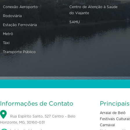
Conexão Aeroporto
Centro de Atenção à Saúde
do Viajante
Rodoviária
SAMU
Estação Ferroviária
Metrô
Táxi
Transporte Público
Informações de Contato
Principai
Arraial de Belô
Rua Espírito Santo, 527 Centro - Belo
Festivais Culturai
Horizonte, MG, 30160-031
Carnaval