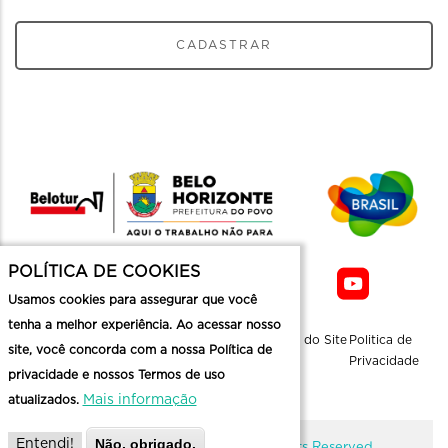
CADASTRAR
POLÍTICA DE COOKIES
Usamos cookies para assegurar que você
tenha a melhor experiência. Ao acessar nosso
Sobre a
Contato
Informaçoes
Mapa do Site
Politica de
site, você concorda com a nossa Política de
Belotur
Üteis
Privacidade
privacidade e nossos Termos de uso
Mais informação
atualizados.
Não, obrigado.
Entendi!
@ Copyright Belotur 2026. All Rights Reserved.