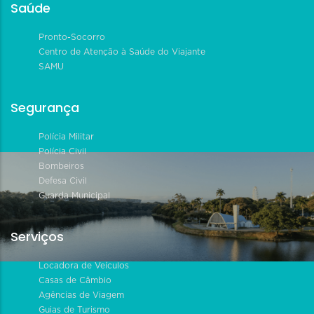
Saúde
Pronto-Socorro
Centro de Atenção à Saúde do Viajante
SAMU
Segurança
Polícia Militar
Polícia Civil
Bombeiros
Defesa Civil
Guarda Municipal
Serviços
Locadora de Veículos
Casas de Câmbio
Agências de Viagem
Guias de Turismo