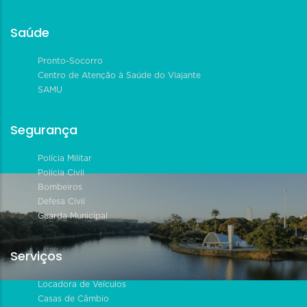
Saúde
Pronto-Socorro
Centro de Atenção à Saúde do Viajante
SAMU
Segurança
Polícia Militar
Polícia Civil
Bombeiros
Defesa Civil
Guarda Municipal
Serviços
Locadora de Veículos
Casas de Câmbio